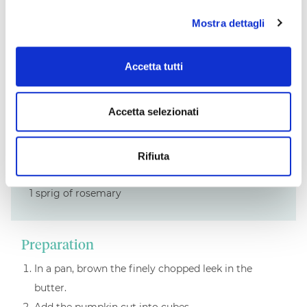
Mostra dettagli
1/2
glass of white wine
Accetta tutti
1 l
vegetable stock
salt, pepper
Accetta selezionati
To garnish:
Rifiuta
1 sprig of rosemary
Preparation
In a pan, brown the finely chopped leek in the
butter.
Add the pumpkin cut into cubes.