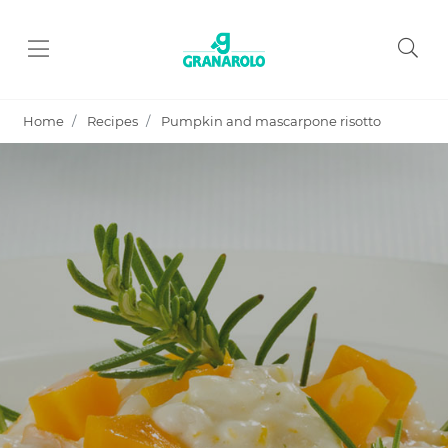
Home
Recipes
Pumpkin and mascarpone risotto