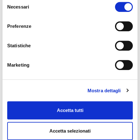
Selezione
Necessari
del
consenso
Preferenze
Ingredients
Statistiche
250 g
type 0 flour
Marketing
5 g
brewer’s yeast
150 ml
water
Mostra dettagli
10 g
extra virgin olive oil
Accetta tutti
100 g
tomato purée
Accetta selezionati
100 g
Granarolo Mozzarella