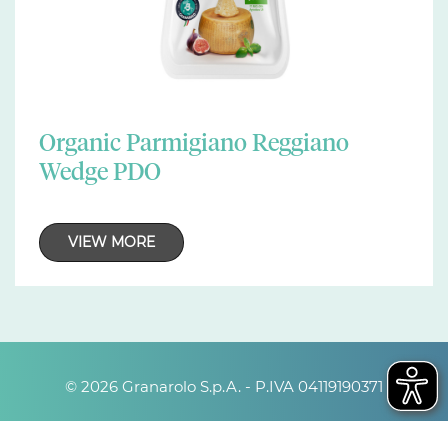
Organic Parmigiano Reggiano
Wedge PDO
VIEW MORE
© 2026 Granarolo S.p.A. - P.IVA 04119190371
Contacts