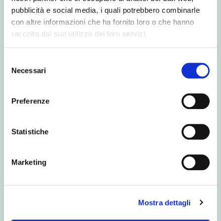
pubblicità e social media, i quali potrebbero combinarle
VIEW MORE
con altre informazioni che ha fornito loro o che hanno
raccolto dal suo utilizzo dei loro servizi.
Selezione
Necessari
del
consenso
Preferenze
Statistiche
Marketing
Mostra dettagli
Partially Skimmed UHT Milk