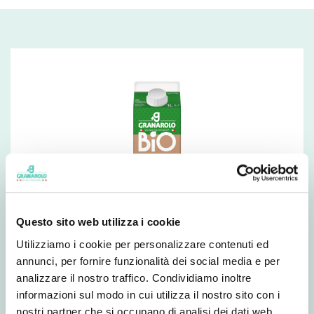
Questo sito web utilizza i cookie
Utilizziamo i cookie per personalizzare contenuti ed
annunci, per fornire funzionalità dei social media e per
analizzare il nostro traffico. Condividiamo inoltre
Long-life Whole Organic Milk
informazioni sul modo in cui utilizza il nostro sito con i
nostri partner che si occupano di analisi dei dati web,