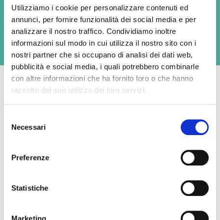
Available formats
Utilizziamo i cookie per personalizzare contenuti ed
annunci, per fornire funzionalità dei social media e per
150g
analizzare il nostro traffico. Condividiamo inoltre
informazioni sul modo in cui utilizza il nostro sito con i
nostri partner che si occupano di analisi dei dati web,
pubblicità e social media, i quali potrebbero combinarle
con altre informazioni che ha fornito loro o che hanno
raccolto dal suo utilizzo dei loro servizi.
Average nutritional values per 100g
Selezione
Necessari
del
Energy
1285 kJ / 310 kcal
consenso
Preferenze
Fat
26 g
- of which saturates,
17 g
Statistiche
Carbohydrate
0 g
Marketing