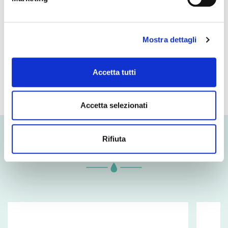
- of which sugars
0 g
Protein
19 g
Mostra dettagli
Salt
1,4 g
Accetta tutti
Accetta selezionati
Rifiuta
Related products