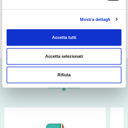
- of which sugars
0 g
Protein
32 g
Mostra dettagli
Salt
1,3 g
Accetta tutti
Accetta selezionati
Rifiuta
Related products