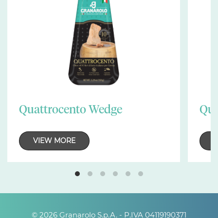
Quattrocento Wedge
Qua
VIEW MORE
© 2026 Granarolo S.p.A. - P.IVA 04119190371