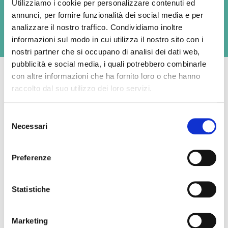
Utilizziamo i cookie per personalizzare contenuti ed
1/8
4,5kg
annunci, per fornire funzionalità dei social media e per
analizzare il nostro traffico. Condividiamo inoltre
informazioni sul modo in cui utilizza il nostro sito con i
nostri partner che si occupano di analisi dei dati web,
pubblicità e social media, i quali potrebbero combinarle
con altre informazioni che ha fornito loro o che hanno
raccolto dal suo utilizzo dei loro servizi.
Average nutritional values per 100g
Selezione
Necessari
del
Energy
1691 kJ / 407 kcal
consenso
Fat
31 g
Preferenze
- of which saturates,
21 g
Statistiche
Carbohydrate
0 g
Marketing