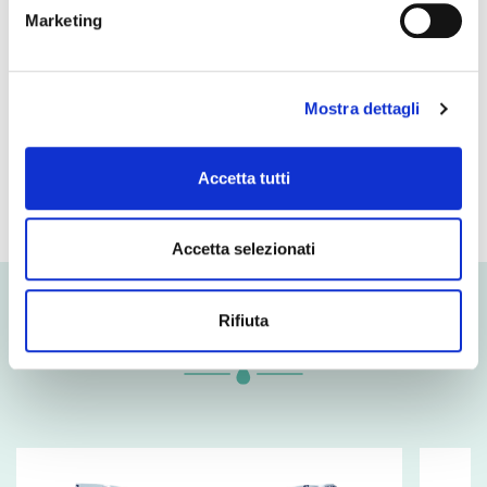
Marketing
- of which sugars
1 g
Protein
18 g
Mostra dettagli
Salt
0,6 g
Accetta tutti
Accetta selezionati
Rifiuta
Related products