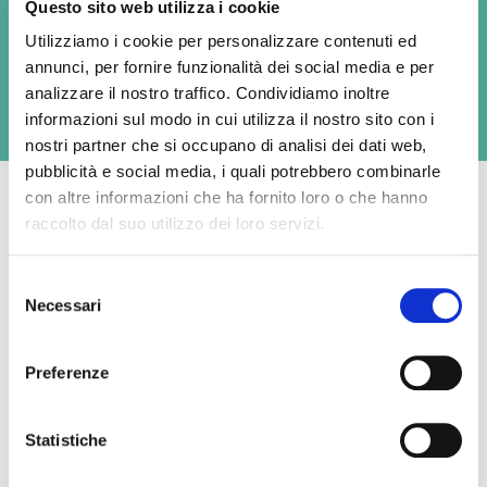
Questo sito web utilizza i cookie
Available formats
Utilizziamo i cookie per personalizzare contenuti ed
2kg
annunci, per fornire funzionalità dei social media e per
analizzare il nostro traffico. Condividiamo inoltre
informazioni sul modo in cui utilizza il nostro sito con i
nostri partner che si occupano di analisi dei dati web,
pubblicità e social media, i quali potrebbero combinarle
con altre informazioni che ha fornito loro o che hanno
raccolto dal suo utilizzo dei loro servizi.
Average nutritional values per 100g
Selezione
Necessari
del
Energy
989 kJ / 238 kcal
consenso
Fat
18 g
Preferenze
- of which saturates,
12,4 g
Statistiche
Carbohydrate
1 g