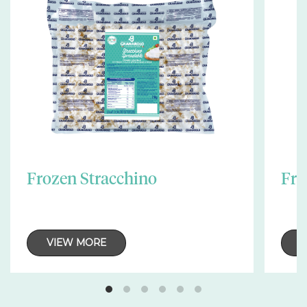
Frozen Stracchino
Fro
VIEW MORE