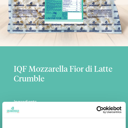
IQF Mozzarella Fior di Latte
Crumble
Ingredients
Pasteurized cow's
milk
, salt, rennet, lactic
ferments.