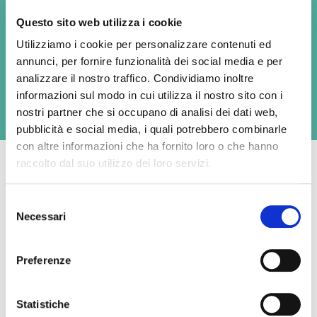
fatty acids; stabiliser:carrageenan, xanthan gum)
Questo sito web utilizza i cookie
Utilizziamo i cookie per personalizzare contenuti ed
Available formats
annunci, per fornire funzionalità dei social media e per
2x125g
analizzare il nostro traffico. Condividiamo inoltre
informazioni sul modo in cui utilizza il nostro sito con i
nostri partner che si occupano di analisi dei dati web,
pubblicità e social media, i quali potrebbero combinarle
con altre informazioni che ha fornito loro o che hanno
raccolto dal suo utilizzo dei loro servizi.
Selezione
Average nutritional values per 100g
Necessari
del
consenso
Energy
907 kJ / 219 kcal
Preferenze
Fat
19 g
Statistiche
- of which saturates
13 g