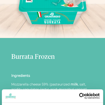
Burrata Frozen
Ingredients
Mozzarella cheese 59% (pasteurized
milk
, salt,
acidity regulator: lactic acid; microbial rennet),
UHT cream (pasteurized
cream
, pasteurized
milk
,
emulsifier: mono and diglycerides of fatty acids,
lactic acid esters of mono and diglicerrydes of