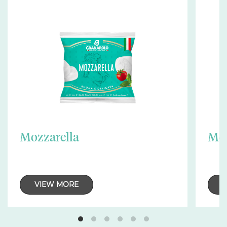
Mozzarella
Moz
VIEW MORE