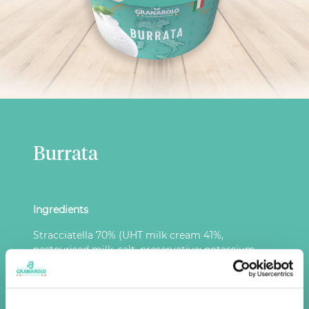
Burrata
Ingredients
Stracciatella 70% (UHT milk cream 41%,
pasteurised milk, salt, preservative: potassium
sorbate; acidity regulator: lactic acid; microbial
rennet), pasteurised milk, salt, acidity regulator:
lactic acid; microbial rennet.