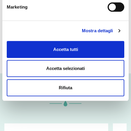
Marketing
- of which sugars
2,0 g
Protein
10 g
Mostra dettagli
Salt
0,50 g
Accetta tutti
Accetta selezionati
Rifiuta
Related products