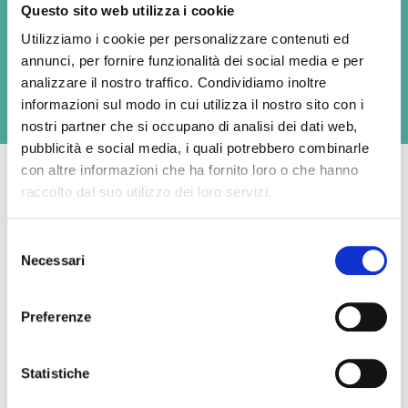
Questo sito web utilizza i cookie
Available formats
Utilizziamo i cookie per personalizzare contenuti ed
100g
125g
150g
annunci, per fornire funzionalità dei social media e per
analizzare il nostro traffico. Condividiamo inoltre
informazioni sul modo in cui utilizza il nostro sito con i
nostri partner che si occupano di analisi dei dati web,
pubblicità e social media, i quali potrebbero combinarle
con altre informazioni che ha fornito loro o che hanno
raccolto dal suo utilizzo dei loro servizi.
Average nutritional values per 100g
Selezione
Necessari
del
Energy
944 kJ / 228 kcal
consenso
Preferenze
Fat
20 g
- of which saturates,
14 g
Statistiche
Carbohydrate
2,0 g