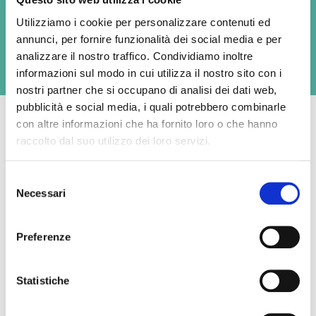
Available formats
Utilizziamo i cookie per personalizzare contenuti ed
250g
annunci, per fornire funzionalità dei social media e per
analizzare il nostro traffico. Condividiamo inoltre
informazioni sul modo in cui utilizza il nostro sito con i
nostri partner che si occupano di analisi dei dati web,
pubblicità e social media, i quali potrebbero combinarle
con altre informazioni che ha fornito loro o che hanno
raccolto dal suo utilizzo dei loro servizi.
Average nutritional values per 100g
Selezione
Necessari
Energy
1276 kJ / 307 kcal
del
consenso
Fat
23 g
Preferenze
- of which saturates,
17 g
Statistiche
Carbohydrate
1,0 g