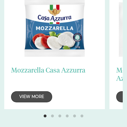
Mozzarella Casa Azzurra
Moz
Azz
VIEW MORE