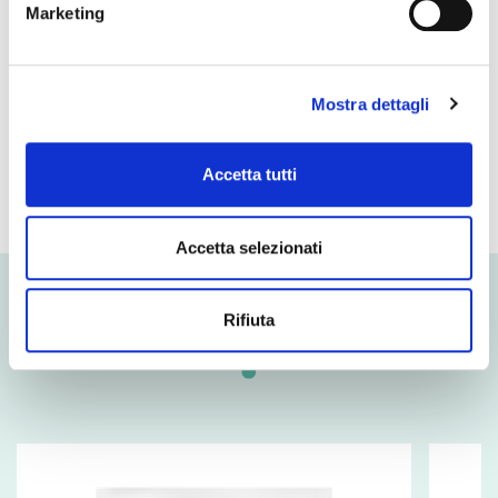
Marketing
- of which sugars
1,0 g
Protein
24 g
Mostra dettagli
Salt
1,3 g
Accetta tutti
Accetta selezionati
Related products
Rifiuta